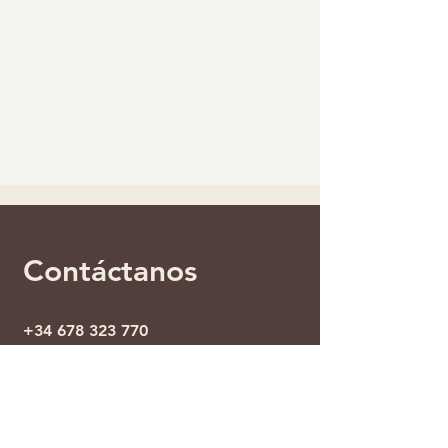
Contáctanos
+34 678 323 770
info@tapaswalkingtour.com
Síguenos en Instagram
:
@tapaswalkingtour